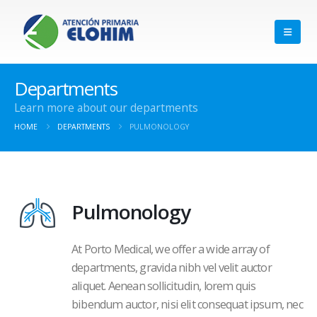
Departments
Learn more about our departments
HOME
DEPARTMENTS
PULMONOLOGY
Pulmonology
At Porto Medical, we offer a wide array of
departments, gravida nibh vel velit auctor
aliquet. Aenean sollicitudin, lorem quis
bibendum auctor, nisi elit consequat ipsum, nec