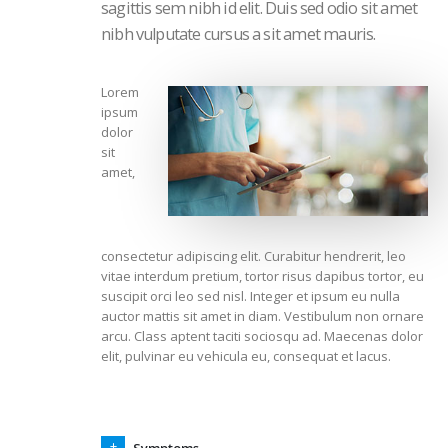
sagittis sem nibh id elit. Duis sed odio sit amet
nibh vulputate cursus a sit amet mauris.
Lorem
ipsum
dolor
sit
amet,
consectetur adipiscing elit. Curabitur hendrerit, leo
vitae interdum pretium, tortor risus dapibus tortor, eu
suscipit orci leo sed nisl. Integer et ipsum eu nulla
auctor mattis sit amet in diam. Vestibulum non ornare
arcu. Class aptent taciti sociosqu ad. Maecenas dolor
elit, pulvinar eu vehicula eu, consequat et lacus.